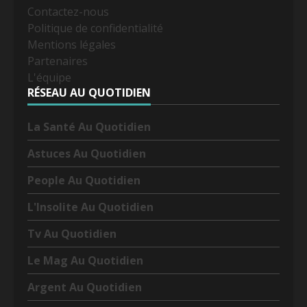
Contactez-nous
Politique de confidentialité
Mentions légales
Partenaires
L'équipe
RÉSEAU AU QUOTIDIEN
La Santé Au Quotidien
Astuces Au Quotidien
People Au Quotidien
L'Insolite Au Quotidien
Tv Au Quotidien
Le Mag Au Quotidien
Argent Au Quotidien