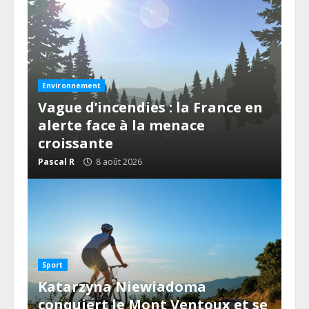
Environnement
Vague d’incendies : la France en
alerte face à la menace
croissante
Pascal R
8 août 2026
Sport
Katarzyna Niewiadoma
conquiert le Mont Ventoux et se