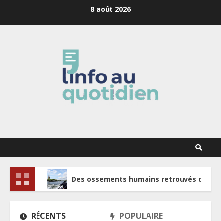
Skip
8 août 2026
to
content
Des ossements humains retrouvés dans la S
RÉCENTS
POPULAIRE