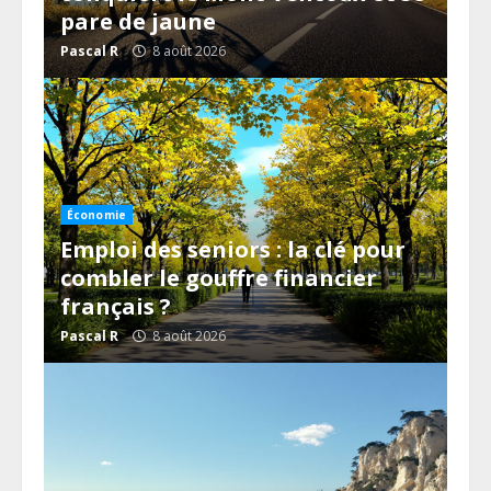
pare de jaune
Pascal R
8 août 2026
Économie
Emploi des seniors : la clé pour
combler le gouffre financier
français ?
Pascal R
8 août 2026