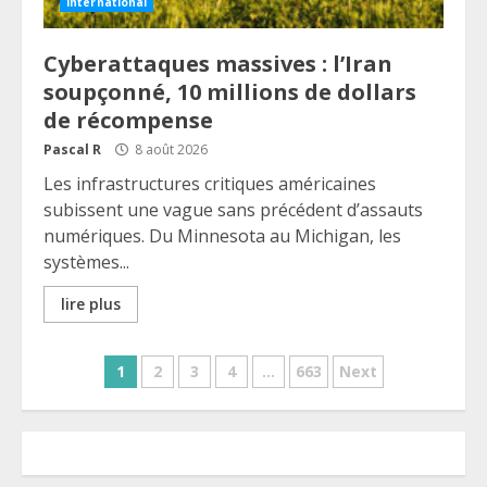
International
Cyberattaques massives : l’Iran
soupçonné, 10 millions de dollars
de récompense
Pascal R
8 août 2026
Les infrastructures critiques américaines
subissent une vague sans précédent d’assauts
numériques. Du Minnesota au Michigan, les
systèmes...
lire plus
Pagination
1
2
3
4
…
663
Next
des
publications