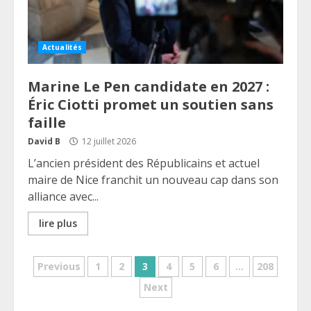
Actualités
Marine Le Pen candidate en 2027 :
Éric Ciotti promet un soutien sans
faille
David B
12 juillet 2026
L’ancien président des Républicains et actuel
maire de Nice franchit un nouveau cap dans son
alliance avec...
lire plus
Pagination
Previous
1
2
3
4
5
6
…
208
Next
des