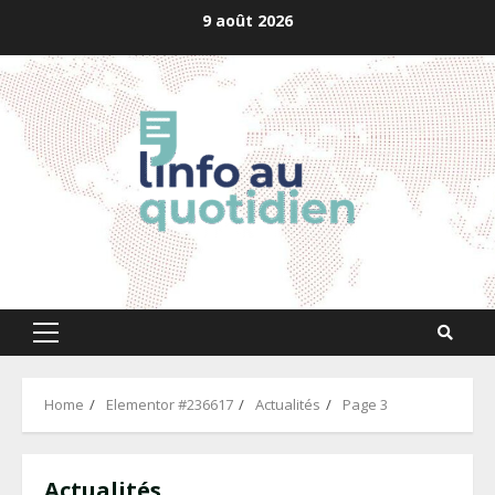
Skip
9 août 2026
to
content
Primary
Menu
Home
Elementor #236617
Actualités
Page 3
Actualités