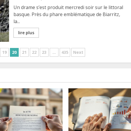
Un drame s’est produit mercredi soir sur le littoral
basque. Près du phare emblématique de Biarritz,
la...
lire plus
19
20
21
22
23
…
435
Next