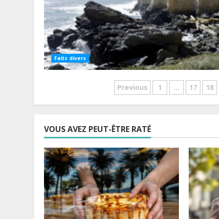
Faits divers
Pagination
Previous
1
…
17
18
des
publications
VOUS AVEZ PEUT-ÊTRE RATÉ