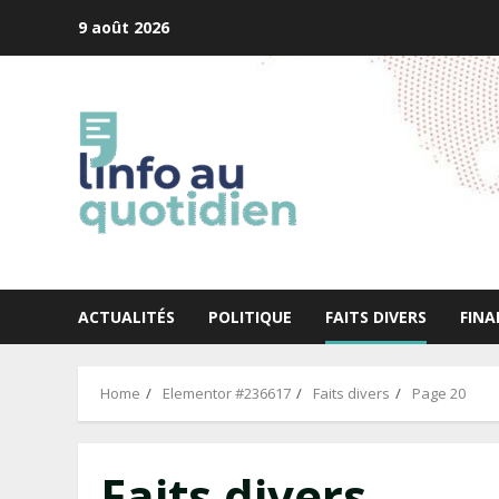
Skip
9 août 2026
to
content
ACTUALITÉS
POLITIQUE
FAITS DIVERS
FINA
Home
Elementor #236617
Faits divers
Page 20
Faits divers