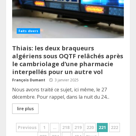
Faits divers
Thiais: les deux braqueurs
algériens sous OQTF relâchés après
le cambriolage d’une pharmacie
interpellés pour un autre vol
François Dumant
3 janvier 2025
Nous avons traité ce sujet, ici même, le 27
décembre. Pour rappel, dans la nuit du 24...
lire plus
Pagination
Previous
1
…
218
219
220
221
222