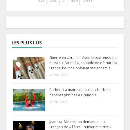
223
224
…
434
Next
des
publications
LES PLUS LUS
Guerre en Ukraine : Avec l’essai réussi du
missile « Satan 2 », capable de détruire la
France, Poutine prévient ses ennemis
22 avril 2022
Burkini : La mairie dit oui aux burkinis
dans les piscines à Grenoble
17 mai 2022
Jean-Luc Mélenchon demande aux
Français de « l’élire Premier ministre »