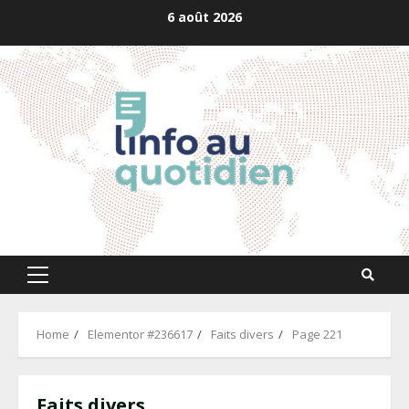
Skip
6 août 2026
to
content
Primary
Menu
Home
Elementor #236617
Faits divers
Page 221
Faits divers