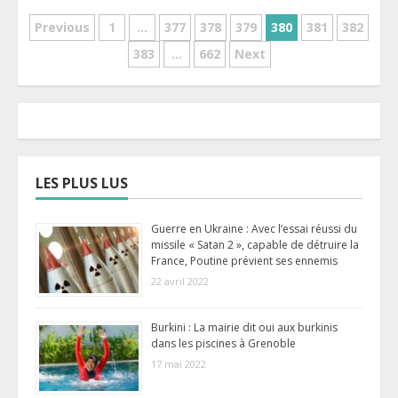
Pagination
Previous
1
…
377
378
379
380
381
382
383
…
662
Next
des
publications
LES PLUS LUS
Guerre en Ukraine : Avec l’essai réussi du
missile « Satan 2 », capable de détruire la
France, Poutine prévient ses ennemis
22 avril 2022
Burkini : La mairie dit oui aux burkinis
dans les piscines à Grenoble
17 mai 2022