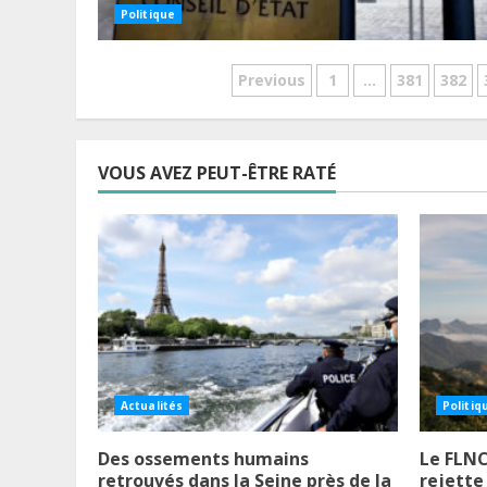
Politique
Pagination
Previous
1
…
381
382
des
publications
VOUS AVEZ PEUT-ÊTRE RATÉ
Actualités
Politiq
Des ossements humains
Le FLNC
retrouvés dans la Seine près de la
rejette