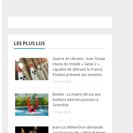
LES PLUS LUS
Guerre en Ukraine : Avec l’essai
réussi du missile « Satan 2 »,
capable de détruire la France,
Poutine prévient ses ennemis
22 avril 2022
Burkini : La mairie dit oui aux
burkinis dans les piscines à
Grenoble
17 mai 2022
Jean-Luc Mélenchon demande
aux Français de « l’élire Premier