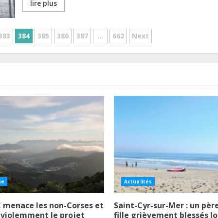
lire plus
383
384
385
386
387
…
662
Next
ue
Actualités
 menace les non-Corses et
Saint-Cyr-sur-Mer : un père
 violemment le projet
fille grièvement blessés lo