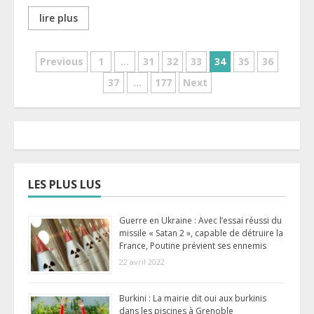
lire plus
Pagination
Previous
1
…
31
32
33
34
35
36
37
…
177
Next
des
publications
LES PLUS LUS
Guerre en Ukraine : Avec l’essai réussi du
missile « Satan 2 », capable de détruire la
France, Poutine prévient ses ennemis
22 avril 2022
Burkini : La mairie dit oui aux burkinis
dans les piscines à Grenoble