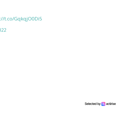
://t.co/GqkqjO0Di5
022