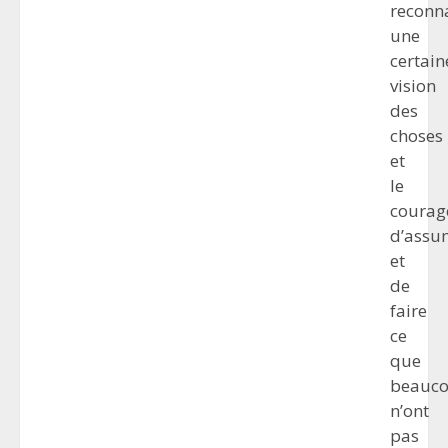
reconna
une
certain
vision
des
choses
et
le
courag
d’assu
et
de
faire
ce
que
beauc
n’ont
pas