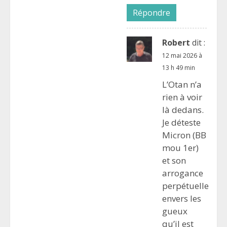
Répondre
Robert
dit :
12 mai 2026 à
13 h 49 min
L’Otan n’a
rien à voir
là dedans.
Je déteste
Micron (BB
mou 1er)
et son
arrogance
perpétuelle
envers les
gueux
qu’il est