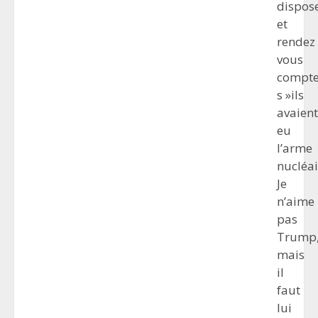
dispos
et
rendez
vous
compt
s »ils
avaient
eu
l’arme
nucléai
Je
n’aime
pas
Trump
mais
il
faut
lui