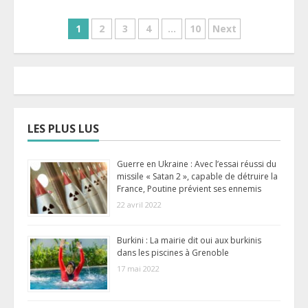
Pagination
1
2
3
4
…
10
Next
des
publications
LES PLUS LUS
Guerre en Ukraine : Avec l’essai réussi du
missile « Satan 2 », capable de détruire la
France, Poutine prévient ses ennemis
22 avril 2022
Burkini : La mairie dit oui aux burkinis
dans les piscines à Grenoble
17 mai 2022