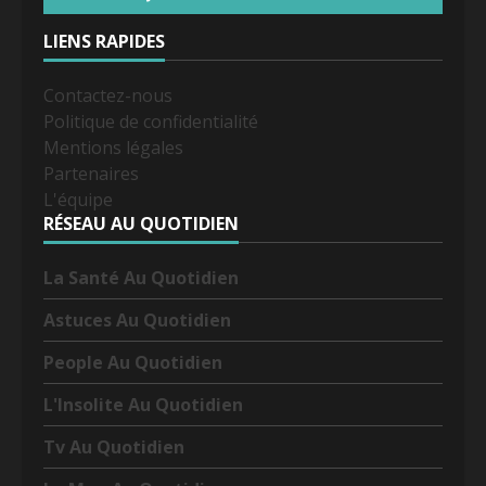
LIENS RAPIDES
Contactez-nous
Politique de confidentialité
Mentions légales
Partenaires
L'équipe
RÉSEAU AU QUOTIDIEN
La Santé Au Quotidien
Astuces Au Quotidien
People Au Quotidien
L'Insolite Au Quotidien
Tv Au Quotidien