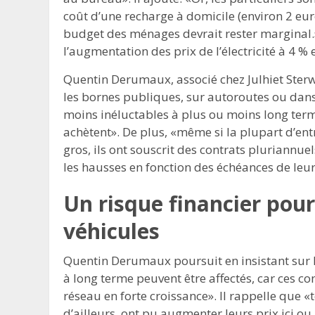
coût d’une recharge à domicile (environ 2 eur
budget des ménages devrait rester marginal.» 
l’augmentation des prix de l’électricité à 4 % 
Quentin Derumaux, associé chez Julhiet Sterw
les bornes publiques, sur autoroutes ou dans l
moins inéluctables à plus ou moins long terme.
achètent». De plus, «même si la plupart d’entr
gros, ils ont souscrit des contrats pluriannue
les hausses en fonction des échéances de leur
Un risque financier pour
véhicules
Quentin Derumaux poursuit en insistant sur le
à long terme peuvent être affectés, car ces co
réseau en forte croissance». Il rappelle que «t
d’ailleurs, ont pu augmenter leurs prix ici ou 