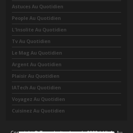
Astuces Au Quotidien
People Au Quotidien
L'Insolite Au Quotidien
Tv Au Quotidien
Le Mag Au Quotidien
Argent Au Quotidien
Plaisir Au Quotidien
IATech Au Quotidien
Voyagez Au Quotidien
Cuisinez Au Quotidien
Copyright © Tous droits réservés 2022
|
L’info Au