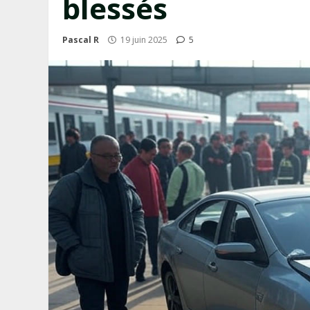
blessés
Pascal R
19 juin 2025
5