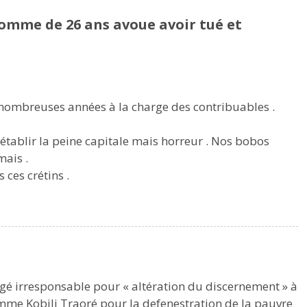
omme de 26 ans avoue avoir tué et
e nombreuses années à la charge des contribuables .
établir la peine capitale mais horreur . Nos bobos
mais .
 ces crétins .
jugé irresponsable pour « altération du discernement » à
mme Kobili Traoré pour la defenestration de la pauvre