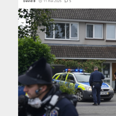
David B
11 mai 2026
5