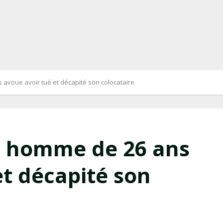
avoue avoir tué et décapité son colocataire
n homme de 26 ans
et décapité son