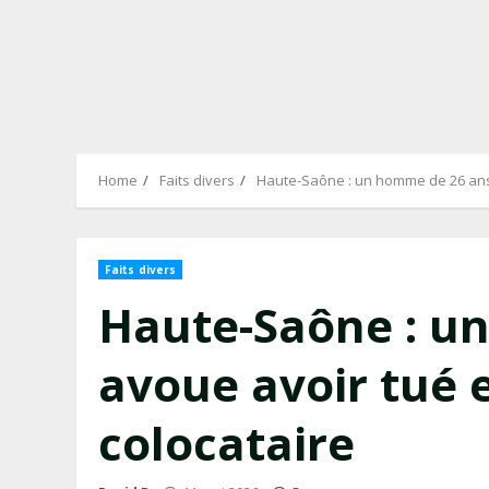
Home
Faits divers
Haute-Saône : un homme de 26 ans 
Faits divers
Haute-Saône : u
avoue avoir tué 
colocataire