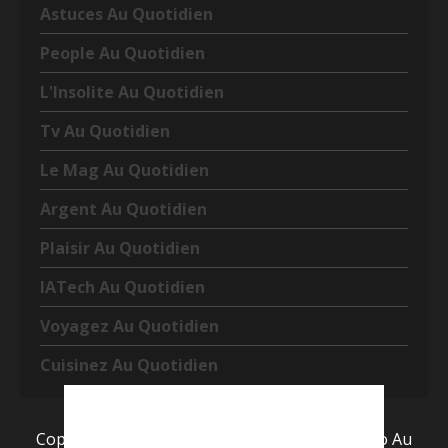
Astuces Au Quotidien
People Au Quotidien
L'Insolite Au Quotidien
Tv Au Quotidien
Le Mag Au Quotidien
Argent Au Quotidien
Plaisir Au Quotidien
IATech Au Quotidien
Voyagez Au Quotidien
Cuisinez Au Quotidien
Copyright © Tous droits réservés 2022
|
L’info Au