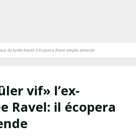
iseur du lycée Ravel: il écopera d’une simple amende
ler vif» l’ex-
e Ravel: il écopera
ende