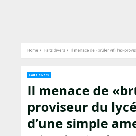
Home
Faits divers
Il menace de «brûler vif» l’ex-prov
Faits divers
Il menace de «brû
proviseur du lycé
d’une simple am