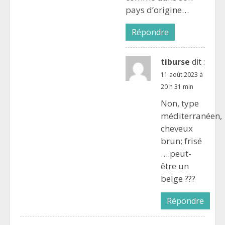
pays d’origine…
Répondre
tiburse
dit :
11 août 2023 à
20 h 31 min
Non, type
méditerranéen,
cheveux
brun; frisé
….peut-
être un
belge ???
Répondre