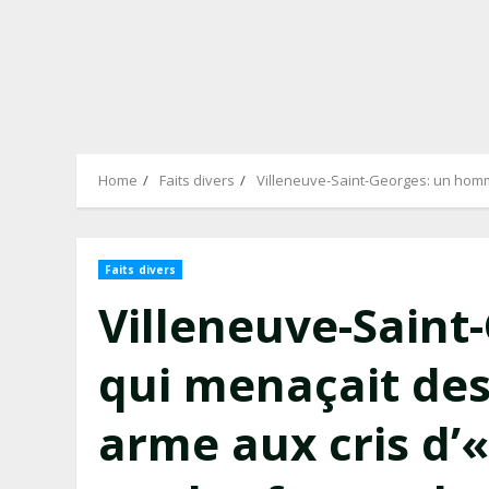
Home
Faits divers
Villeneuve-Saint-Georges: un homme
Faits divers
Villeneuve-Sain
qui menaçait des
arme aux cris d’