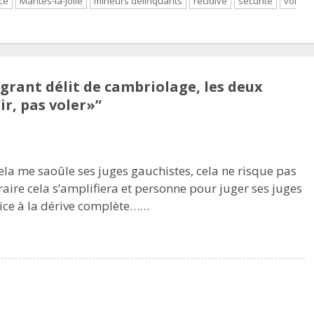
ice
Mantes-la-Jolie
mineurs délinquants
récidive
sécurité
vol
lagrant délit de cambriolage, les deux
r, pas voler»
”
 cela me saoûle ses juges gauchistes, cela ne risque pas
ire cela s’amplifiera et personne pour juger ses juges
tice à la dérive complète……