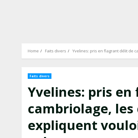
Home
Faits divers
Yvelines: pris en flagrant délit de
Faits divers
Yvelines: pris en 
cambriolage, les
expliquent voulo