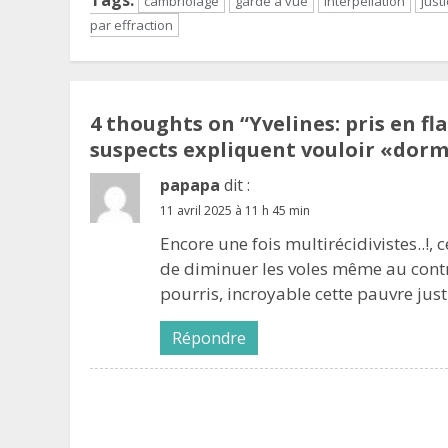
Tags:
cambriolage
garde à vue
interpellation
just
par effraction
4 thoughts on “
Yvelines: pris en f
suspects expliquent vouloir «dormi
papapa
dit :
11 avril 2025 à 11 h 45 min
Encore une fois multirécidivistes..!,
de diminuer les voles même au contra
pourris, incroyable cette pauvre jus
Répondre