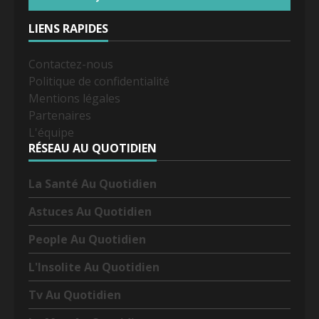
LIENS RAPIDES
Contactez-nous
Politique de confidentialité
Mentions légales
Partenaires
L'équipe
RÉSEAU AU QUOTIDIEN
La Santé Au Quotidien
Astuces Au Quotidien
People Au Quotidien
L'Insolite Au Quotidien
Tv Au Quotidien