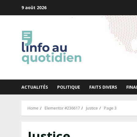
Skip
9 août 2026
to
content
ACTUALITÉS
POLITIQUE
FAITS DIVERS
FINA
Home
Elementor #236617
Justice
Page 3
Justice