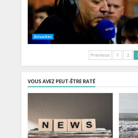
Actualités
Pagination
Previous
1
2
des
publicatio
VOUS AVEZ PEUT-ÊTRE RATÉ