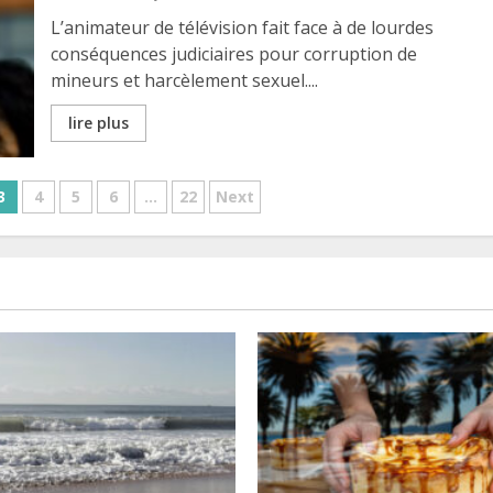
L’animateur de télévision fait face à de lourdes
conséquences judiciaires pour corruption de
mineurs et harcèlement sexuel....
lire plus
3
4
5
6
…
22
Next
ns