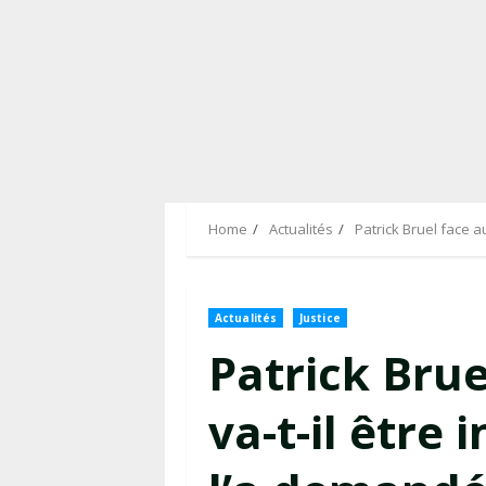
Home
Actualités
Patrick Bruel face a
Actualités
Justice
Patrick Brue
va-t-il être