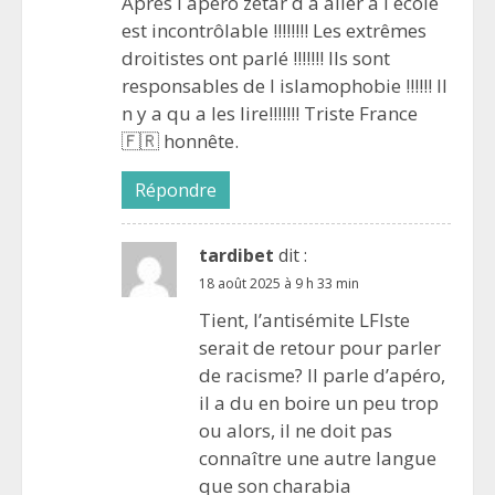
Après l apéro zétar d a aller a l ecole
est incontrôlable !!!!!!!! Les extrêmes
droitistes ont parlé !!!!!!! Ils sont
responsables de l islamophobie !!!!!! Il
n y a qu a les lire!!!!!!! Triste France
🇫🇷 honnête.
Répondre
tardibet
dit :
18 août 2025 à 9 h 33 min
Tient, l’antisémite LFIste
serait de retour pour parler
de racisme? Il parle d’apéro,
il a du en boire un peu trop
ou alors, il ne doit pas
connaître une autre langue
que son charabia