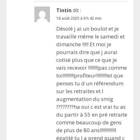
Tintin
dit :
18 août 2025 à 9 h 42 min
Désolé j ai un boulot et je
travaille même le samedi et
dimanche !!!!! Et moi je
pourrais dire que j aurai
cotisé plus que ce que je
vais recevoir !!!!!!!!pas comme
toi!!!!!!!!!profiteur!!!!!!!!!et que
penses tu d un référendum
sur les retraites et l
augmentation du smig
????????ha oui c est vrai tu as
du partir à 55 en pré retraite
comme beaucoup de gens
de plus de 80 ans!!!!!!!!!!!!l
égalité tu l a prend quand c