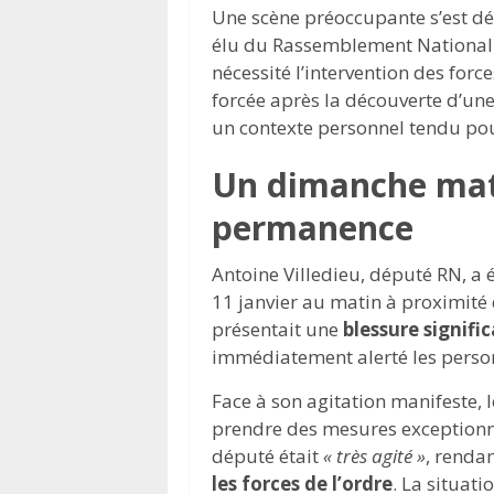
Une scène préoccupante s’est d
élu du Rassemblement National. L
nécessité l’intervention des forc
forcée après la découverte d’une
un contexte personnel tendu pou
Un dimanche mati
permanence
Antoine Villedieu, député RN, a 
11 janvier au matin à proximité
présentait une
blessure signific
immédiatement alerté les person
Face à son agitation manifeste, l
prendre des mesures exceptionne
député était
« très agité »
, renda
les forces de l’ordre
. La situat