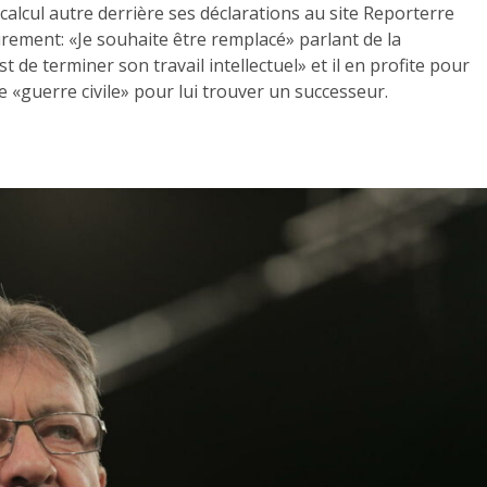
 calcul autre derrière ses déclarations au site Reporterre
airement: «Je souhaite être remplacé» parlant de la
t de terminer son travail intellectuel» et il en profite pour
 «guerre civile» pour lui trouver un successeur.