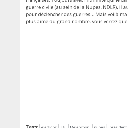
guerre civile (au sein de la Nupes, NDLR), il a
pour déclencher des guerres… Mais voilà ma co
plus aimé du grand nombre, vous verrez que ce
Tags:
élections
Lfi
Mélenchon
nupes
présidenti