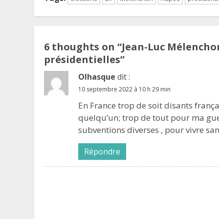
6 thoughts on “
Jean-Luc Mélenchon
présidentielles
”
Olhasque
dit :
10 septembre 2022 à 10 h 29 min
En France trop de soit disants franç
quelqu’un; trop de tout pour ma gueu
subventions diverses , pour vivre sans
Répondre