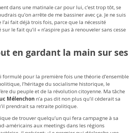
ent dans une matinale car pour lui, c’est trop tôt, se
 voudrais qu’on arrête de me bassiner avec ça. Je ne suis
ai fait déjà trois fois, parce que la nécessité
é sur le fait qu’il « n’aspire pas à renouveler sans cesse
tout en gardant la main sur ses
: j’ai formulé pour la première fois une théorie d’ensemble
olitique, l’héritage du socialisme historique, le
l’ère du peuple et de la révolution citoyenne. Ma tâche
Luc Mélenchon
n’a pas dit non plus qu’il céderait sa
il prendrait sa retraite politique.
optique de trouver quelqu’un qui fera campagne à sa
s sud-américains aux meetings dans les régions
ractérise, il prévient: «Le premier qui déclenche une