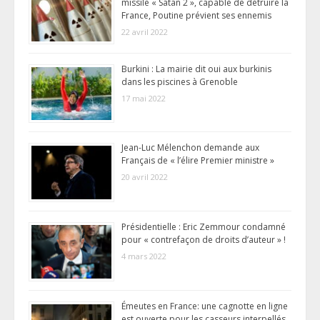
missile « Satan 2 », capable de détruire la
France, Poutine prévient ses ennemis
22 avril 2022
Burkini : La mairie dit oui aux burkinis
dans les piscines à Grenoble
17 mai 2022
Jean-Luc Mélenchon demande aux
Français de « l’élire Premier ministre »
20 avril 2022
Présidentielle : Eric Zemmour condamné
pour « contrefaçon de droits d’auteur » !
4 mars 2022
Émeutes en France: une cagnotte en ligne
est ouverte pour les casseurs interpellés