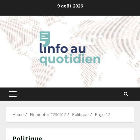
Skip
9 août 2026
to
content
Primary
Menu
Home
Elementor #236617
Politique
Page 17
Politique