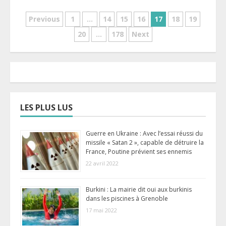
Pagination
Previous
1
…
14
15
16
17
18
19
20
…
178
Next
des
publications
LES PLUS LUS
Guerre en Ukraine : Avec l’essai réussi du
missile « Satan 2 », capable de détruire la
France, Poutine prévient ses ennemis
22 avril 2022
Burkini : La mairie dit oui aux burkinis
dans les piscines à Grenoble
17 mai 2022