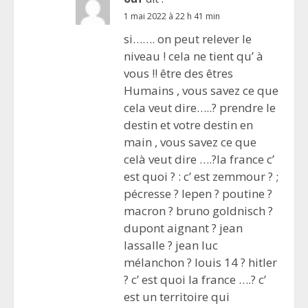
1 mai 2022 à 22 h 41 min
si……. on peut relever le
niveau ! cela ne tient qu’ à
vous !! être des êtres
Humains , vous savez ce que
cela veut dire…..? prendre le
destin et votre destin en
main , vous savez ce que
celà veut dire ….?la france c’
est quoi ? : c’ est zemmour ? ;
pécresse ? lepen ? poutine ?
macron ? bruno goldnisch ?
dupont aignant ? jean
lassalle ? jean luc
mélanchon ? louis 14 ? hitler
? c’ est quoi la france ….? c’
est un territoire qui