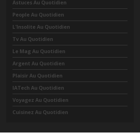
Astuces Au Quotidien
People Au Quotidien
L'Insolite Au Quotidien
Tv Au Quotidien
Le Mag Au Quotidien
Argent Au Quotidien
Plaisir Au Quotidien
IATech Au Quotidien
Voyagez Au Quotidien
Cuisinez Au Quotidien
Copyright © Tous droits réservés 2022
|
L’info Au