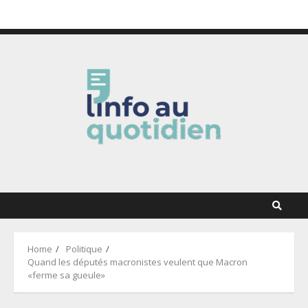
Skip
5 août 2026
to
content
Home
Politique
Quand les députés macronistes veulent que Macron
«ferme sa gueule»