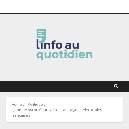
Skip
9 août 2026
to
content
Home
Politique
Quand Moscou finançait les campagnes électorales
françaises