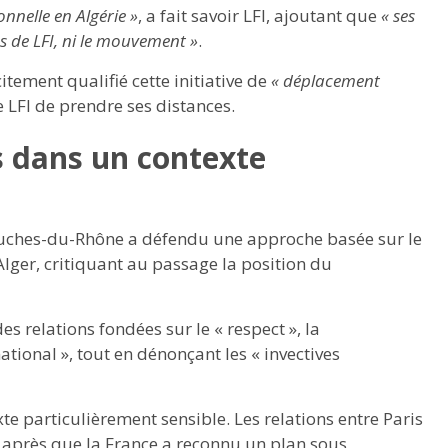
nnelle en Algérie »
, a fait savoir LFI, ajoutant que
« ses
 de LFI, ni le mouvement »
.
itement qualifié cette initiative de
« déplacement
e LFI de prendre ses distances.
s dans un contexte
Bouches-du-Rhône a défendu une approche basée sur le
Alger, critiquant au passage la position du
 relations fondées sur le « respect », la
national », tout en dénonçant les « invectives
te particulièrement sensible. Les relations entre Paris
 après que la France a reconnu un plan sous