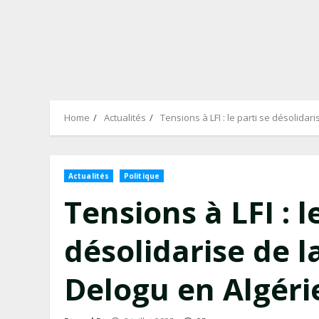
Home
Actualités
Tensions à LFI : le parti se désolidar
Actualités
Politique
Tensions à LFI : l
désolidarise de l
Delogu en Algéri