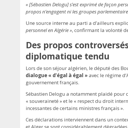
« [Sébastien Delogu] s’est exprimé de façon perso
propos n’engagent ni les groupes parlementaires
Une source interne au parti a d’ailleurs explic
personnel en Algérie »
, confirmant la volonté d
Des propos controversé
diplomatique tendu
Lors de son séjour algérien, le député des 
dialogue « d’égal à égal »
avec le régime d’
gouvernement français.
Sébastien Delogu a notamment plaidé pour des
« souveraineté » et le « respect du droit inter
incessantes de certains ministres français ».
Ces déclarations interviennent dans un contex
et Alger se sont considérablement dégradées