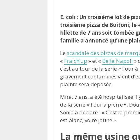
E. coli : Un troisième lot de p
troisième pizza de Buitoni, le 
fillette de 7 ans soit tombée 
famille a annoncé qu’une plain
Le
scandale des pizzas de marq
«
Fraich’up
» et «
Bella Napoli
» 
c’est au tour de la série « Four à
gravement contaminés vient d’êt
plainte sera déposée.
Mira, 7 ans, a été hospitalisée i
de la série « Four à pierre ». D
Sonia a déclaré : « C’est la premi
est blanc, voire jaune ».
La même usine qu