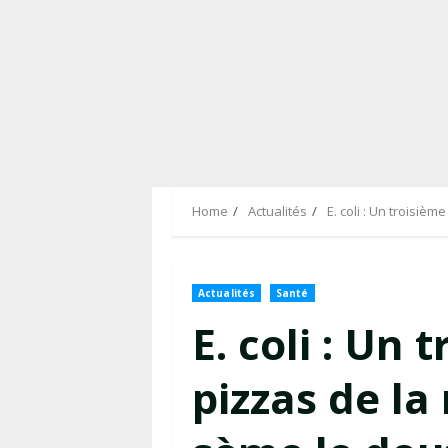
Home
Actualités
E. coli : Un troisiè
Actualités
Santé
E. coli : Un 
pizzas de l