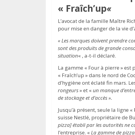
« Fraîch’up
«
L’avocat de la famille Maître Ric
pour mise en danger de la vie d’a
« Les marques doivent prendre cons
sont des produits de grande cons
situation
« , a-t-il déclaré.
La gamme « Four à pierre » est 
« Fraîch’up » dans le nord de C
d’hygiène ont éclaté fin mars. Le
rongeurs
» et «
un manque d’entret
de stockage et d’accès ».
Jusqu’à présent, seule la ligne « 
suisse Nestlé, propriétaire de Bu
pizza] établi par les autorités ne 
l’entreprise. «
La gamme de pizzas