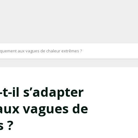
giquement aux vagues de chaleur extrêmes ?
-il s’adapter
aux vagues de
 ?