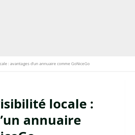
 locale : avantages d’un annuaire comme GoNiceGo
sibilité locale :
’un annuaire