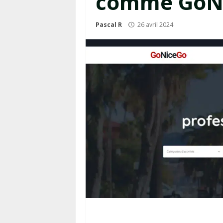
comme GoN
Pascal R
26 avril 2024