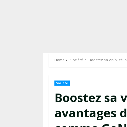
Home
Société
Boostez sa visibilité
Société
Boostez sa vi
avantages d