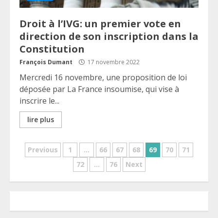
Droit à l’IVG: un premier vote en
direction de son inscription dans la
Constitution
François Dumant
17 novembre 2022
Mercredi 16 novembre, une proposition de loi
déposée par La France insoumise, qui vise à
inscrire le...
lire plus
Pagination
Previous
1
…
66
67
68
69
70
71
72
…
76
Next
des
publications