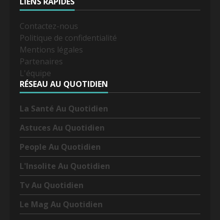
LIENS RAPIDES
Contactez-nous
Politique de confidentialité
Mentions légales
Partenaires
L'équipe
RÉSEAU AU QUOTIDIEN
La Santé Au Quotidien
Astuces Au Quotidien
People Au Quotidien
L'Insolite Au Quotidien
Tv Au Quotidien
Le Mag Au Quotidien