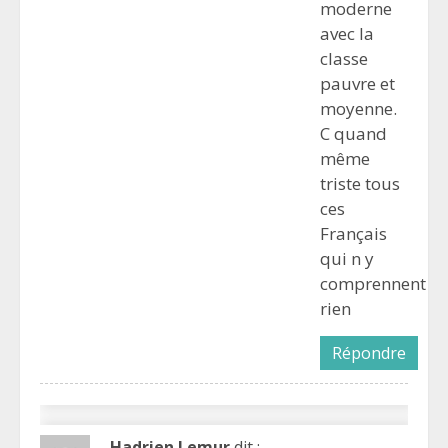
moderne
avec la
classe
pauvre et
moyenne.
C quand
même
triste tous
ces
Français
qui n y
comprennent
rien
Répondre
Hadrien Lemur
dit :