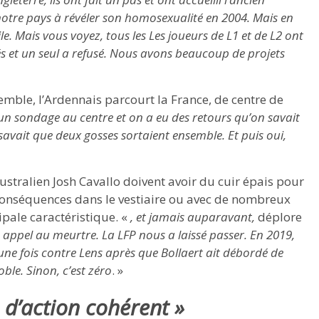
notre pays à révéler son homosexualité en 2004. Mais en
ile. Mais vous voyez, tous les Les joueurs de L1 et de L2 ont
ués et un seul a refusé. Nous avons beaucoup de projets
emble, l’Ardennais parcourt la France, de centre de
 un sondage au centre et on a eu des retours qu’on savait
n savait que deux gosses sortaient ensemble. Et puis oui,
ustralien Josh Cavallo doivent avoir du cuir épais pour
s conséquences dans le vestiaire ou avec de nombreux
ipale caractéristique. «
, et jamais auparavant,
déplore
n appel au meurtre. La LFP nous a laissé passer. En 2019,
une fois contre Lens après que Bollaert ait débordé de
le. Sinon, c’est zéro
. »
 d’action cohérent »