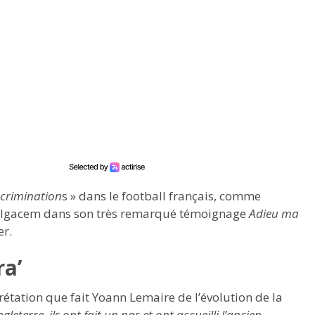
scrimination
s » dans le football français, comme
 Belgacem dans son très remarqué témoignage
Adieu ma
er.
ra’
étation que fait Yoann Lemaire de l’évolution de la
gleterre, ils ont fait un pas et ont accueilli l’ancien