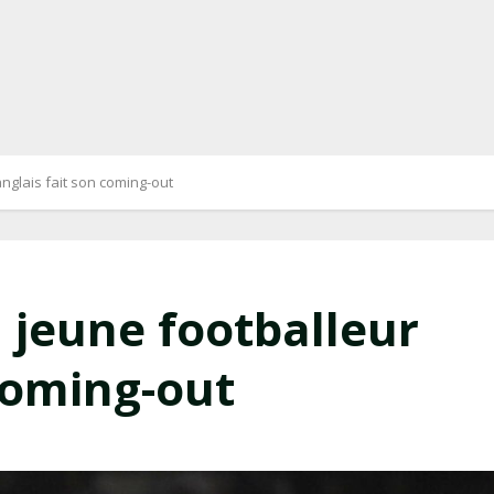
nglais fait son coming-out
jeune footballeur
 coming-out