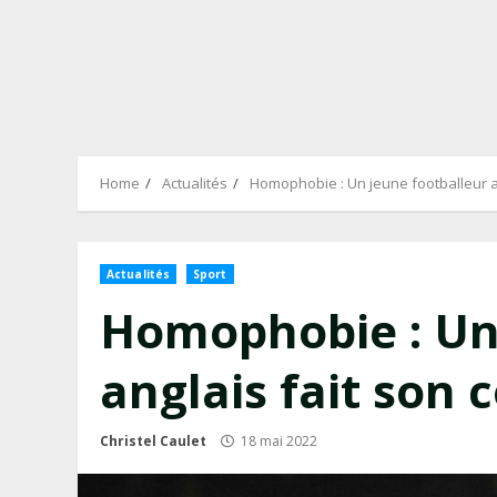
Home
Actualités
Homophobie : Un jeune footballeur a
Actualités
Sport
Homophobie : Un 
anglais fait son
Christel Caulet
18 mai 2022