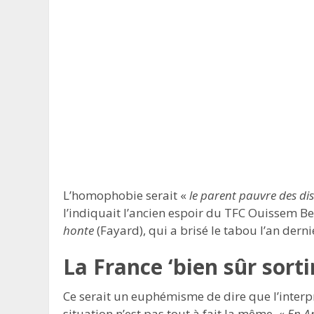
L’homophobie serait «
le parent pauvre des di
l’indiquait l’ancien espoir du TFC Ouissem
honte
(Fayard), qui a brisé le tabou l’an derni
La France ‘bien sûr sorti
Ce serait un euphémisme de dire que l’interpr
situation n’est pas tout à fait la même. «
En An