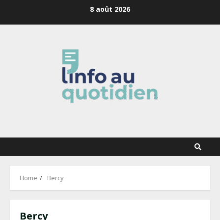
Skip
8 août 2026
to
content
Home
Bercy
Bercy