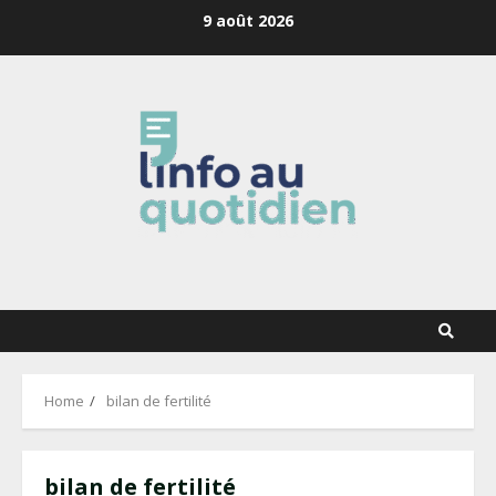
Skip
9 août 2026
to
content
Home
bilan de fertilité
bilan de fertilité