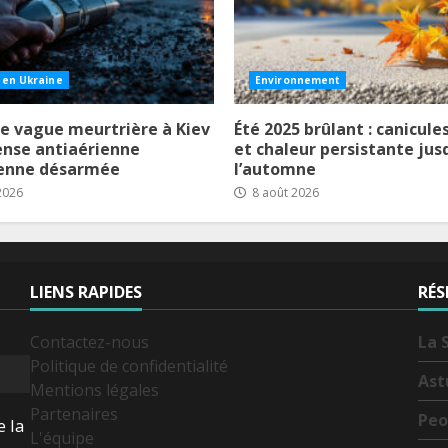
 en Ukraine
Environnement
e vague meurtrière à Kiev
Été 2025 brûlant : canicule
fense antiaérienne
et chaleur persistante jus
ienne désarmée
l’automne
2026
8 août 2026
LIENS RAPIDES
RÉS
Contactez-nous
La 
Politique de confidentialité
Ast
Mentions légales
Partenaires
Peo
e la
L'équipe