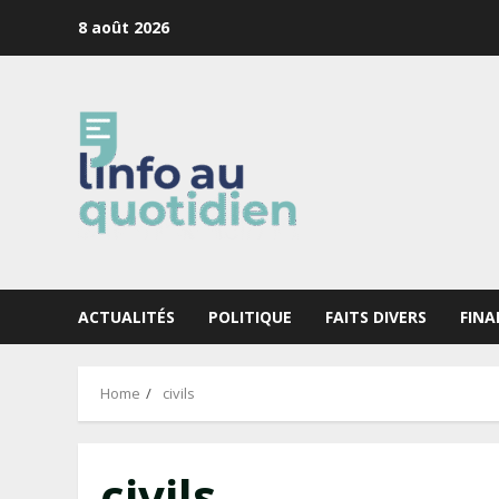
Skip
8 août 2026
to
content
ACTUALITÉS
POLITIQUE
FAITS DIVERS
FINA
Home
civils
civils