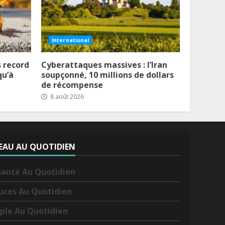
International
s record
Cyberattaques massives : l’Iran
qu’à
soupçonné, 10 millions de dollars
de récompense
8 août 2026
EAU AU QUOTIDIEN
Santé Au Quotidien
uces Au Quotidien
ple Au Quotidien