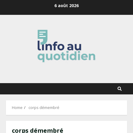
Skip
6 août 2026
to
content
Home
corps démembré
corps démembré