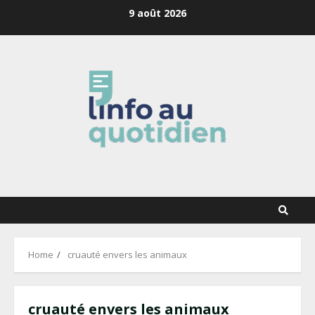
Skip
9 août 2026
to
content
Home
cruauté envers les animaux
cruauté envers les animaux