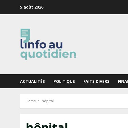
Skip
5 août 2026
to
content
ACTUALITÉS
POLITIQUE
FAITS DIVERS
FINA
Home
hôpital
hôpital