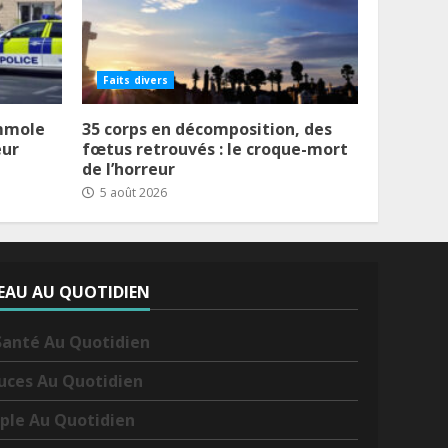
Faits divers
immole
35 corps en décomposition, des
eur
fœtus retrouvés : le croque-mort
de l’horreur
5 août 2026
EAU AU QUOTIDIEN
Santé Au Quotidien
uces Au Quotidien
ple Au Quotidien