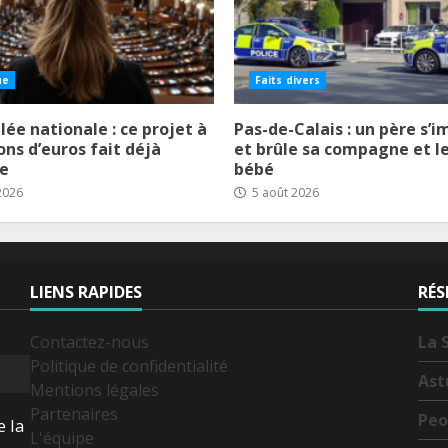
ue
Faits divers
ée nationale : ce projet à
Pas-de-Calais : un père s’
ons d’euros fait déjà
et brûle sa compagne et l
le
bébé
2026
5 août 2026
LIENS RAPIDES
RÉS
Contactez-nous
La 
Politique de confidentialité
Ast
Mentions légales
Partenaires
Peo
e la
L'équipe