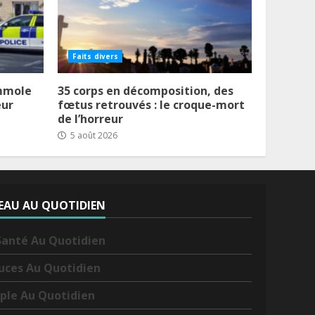
Faits divers
immole
35 corps en décomposition, des
eur
fœtus retrouvés : le croque-mort
de l’horreur
5 août 2026
EAU AU QUOTIDIEN
Santé Au Quotidien
uces Au Quotidien
ple Au Quotidien