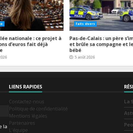
ue
Faits divers
ée nationale : ce projet à
Pas-de-Calais : un père s’
ons d’euros fait déjà
et brûle sa compagne et l
le
bébé
2026
5 août 2026
LIENS RAPIDES
RÉS
Contactez-nous
La 
Politique de confidentialité
Ast
Mentions légales
Partenaires
Peo
e la
L'équipe