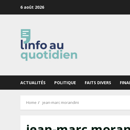
Skip
6 août 2026
to
content
ACTUALITÉS
POLITIQUE
FAITS DIVERS
FINA
Home
jean-marc morandini
jean-marc moran