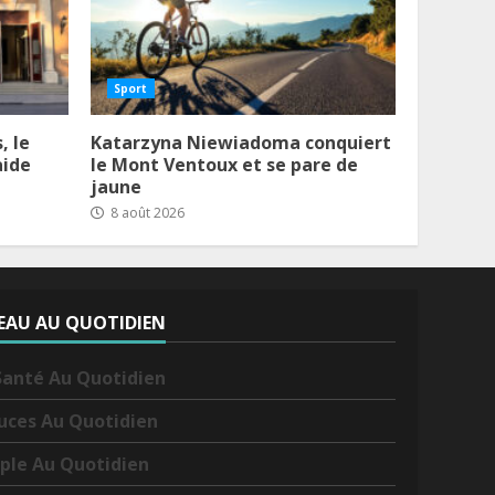
Sport
, le
Katarzyna Niewiadoma conquiert
aide
le Mont Ventoux et se pare de
jaune
8 août 2026
EAU AU QUOTIDIEN
Santé Au Quotidien
uces Au Quotidien
ple Au Quotidien