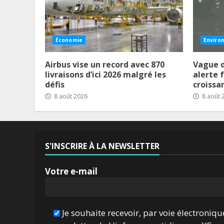
Économie
Enviro
Airbus vise un record avec 870
Vague d
livraisons d’ici 2026 malgré les
alerte 
défis
croissa
8 août 2026
8 août 
S'INSCRIRE À LA NEWSLETTER
Votre e-mail
Je souhaite recevoir, par voie électroniqu