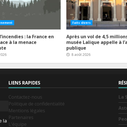
nnement
Faits divers
’incendies : la France en
Après un vol de 4,5 millions
face à la menace
musée Lalique appelle à l’
nte
publique
2026
8 août 2026
LIENS RAPIDES
RÉS
Contactez-nous
La 
Politique de confidentialité
Ast
Mentions légales
Partenaires
Peo
e la
L'équipe