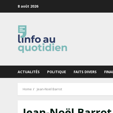
Skip
8 août 2026
to
content
ACTUALITÉS
POLITIQUE
FAITS DIVERS
FINA
Home
Jean-Noël Barrot
Jean-Noël Barrot