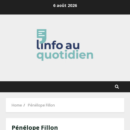
Skip
6 août 2026
to
content
Home
Pénélope Fillon
Pénélope Fillon