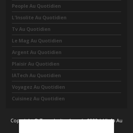
People Au Quotidien
L'Insolite Au Quotidien
Tv Au Quotidien
Le Mag Au Quotidien
Argent Au Quotidien
Plaisir Au Quotidien
IATech Au Quotidien
Voyagez Au Quotidien
Cuisinez Au Quotidien
Copyright © Tous droits réservés 2022
|
L’info Au
Quotidien