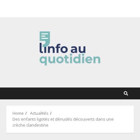
Skip
5 août 2026
to
content
Home
Actualités
Des enfants ligotés et dénudés découverts dans une
crèche clandestine